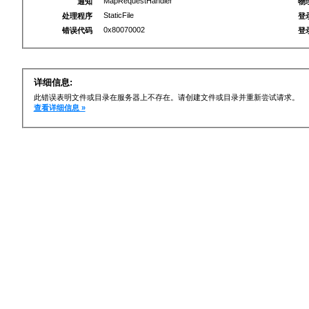
MapRequestHandler
通知
物
StaticFile
处理程序
登
0x80070002
错误代码
登
详细信息:
此错误表明文件或目录在服务器上不存在。请创建文件或目录并重新尝试请求。
查看详细信息 »