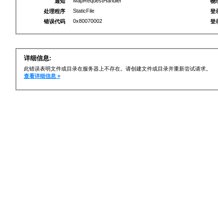
MapRequestHandler
通知
物
StaticFile
处理程序
登
0x80070002
错误代码
登
详细信息:
此错误表明文件或目录在服务器上不存在。请创建文件或目录并重新尝试请求。
查看详细信息 »