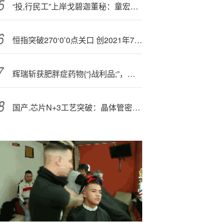
“投,行民工”上岸戈碧迦董秘：童宏杰原是公司上市签字保代，曾任中信建投投行委高级副总裁，前任薪酬近百万
恒指突破270‘0’0点关口 创2021年7月以来新高
辉瑞斩获肥胖症药物{“}战利品;”，特朗普政府提供助力
国产.芯片N+3工艺突破：晶体管密度达125MTr/mm²，性能逼近骁龙888