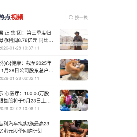
热点
视频
换一换
君.正‘集’团：第三季度归
母净利润8.78亿元 同比增
加21%
2026-01-28 10:37:11
悦{心}健康：截至2025年
11月28日公司股东总户数
54792户
2026-01-28 02:32:11
乐;心医疗：100.00万股
限售股将于9月23日上市
流通
2026-02-02 10:08:11
吉利汽车拟实!施最高23
亿港元股份回购计划