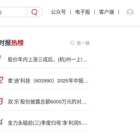
公众号
电子报
客户端
时报
热榜
换一换
股价年内上涨三成后，{杭}州一上!市公司多名高管拟减持
麦‘迪’科技（603990）2025年中报简析：净利润同比增长137.11%，盈利能力上升
双‘乐’股份披露总额6000万元的对外担保，被担保方为双乐颜料泰兴市有限公司
金力永磁前{三}季度归母‘净’利润5.15亿元 同比增长161.81%